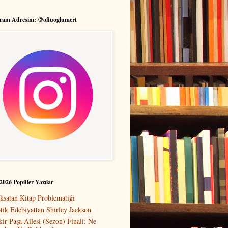
gram Adresim: @ofluoglumert
2026 Popüler Yazılar
ksatan Kitap Problematiği
tik Edebiyattan Shirley Jackson
kir Paşa Ailesi (Sezon) Finali: Ne