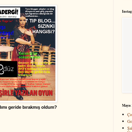
Insta
Mayıs 
yılımı geride bırakmış oldum?
Ço
Go
Şa