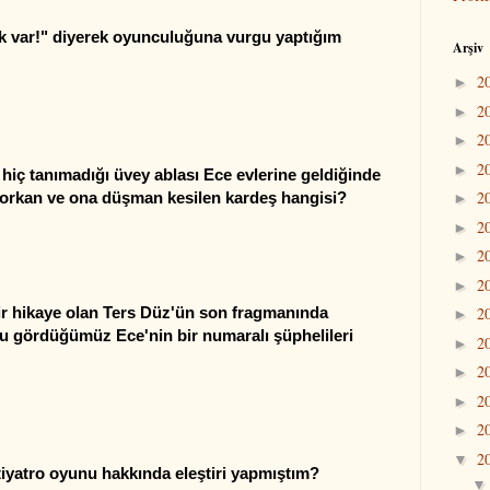
ek var!" diyerek oyunculuğuna vurgu yaptığım
Arşiv
2
►
2
►
2
►
2
►
e
hiç tanımadığı üvey ablası Ece evlerine geldiğinde
2
korkan ve ona düşman kesilen kardeş hangisi?
►
2
►
2
►
2
►
r hikaye olan Ters Düz'ün son fragmanında
2
►
 gördüğümüz Ece'nin bir numaralı şüphelileri
2
►
2
►
2
►
2
►
2
▼
tiyatro oyunu hakkında eleştiri yapmıştım?