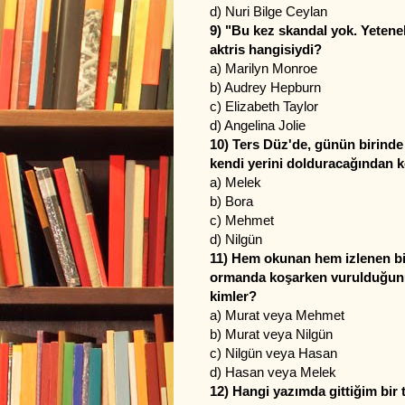
d) Nuri Bilge Ceylan
9) "Bu kez skandal yok. Yeten
aktris hangisiydi?
a) Marilyn Monroe
b) Audrey Hepburn
c) Elizabeth Taylor
d) Angelina Jolie
10) Ters Düz'de, g
ünün birind
kendi yerini dolduracağından 
a) Melek
b) Bora
c) Mehmet
d) Nilgün
11) Hem okunan hem izlenen bi
ormanda koşarken vurulduğunu
kimler?
a) Murat veya Mehmet
b) Murat veya Nilgün
c) Nilgün veya Hasan
d) Hasan veya Melek
12) Hangi yazımda gittiğim bir 