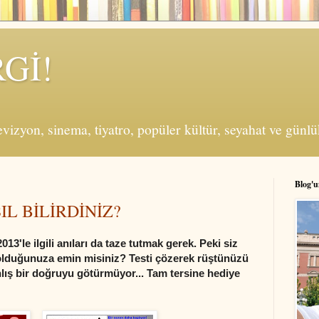
Gİ!
vizyon, sinema, tiyatro, popüler kültür, seyahat ve günlük
Blog'u
SIL BİLİRDİNİZ?
2013'le ilgili anıları da taze tutmak gerek. Pe
ki siz
si olduğunuza emin misiniz? Testi çözerek rüştünüzü
nlış bir doğruyu götürmüyor... Tam tersine hediye