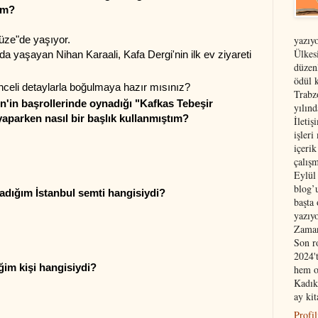
tım?
üze"de yaşıyor.
yazıyo
Ülkes
nda yaşayan Nihan Karaali,
Kafa Dergi'nin ilk ev ziyareti
düzen
ödül 
nceli detaylarla boğulmaya hazır mısınız?
Trabz
'in başrollerinde oynadığı "Kafkas Tebeşir
yılın
yaparken nasıl bir başlık kullanmıştım?
İleti
işleri
içerik
çalış
Eylül
blog’
ladığım İstanbul semti hangisiydi?
başta 
yazıy
Zaman
Son r
2024'
iğim kişi hangisiydi?
hem o
Kadık
ay ki
Profi