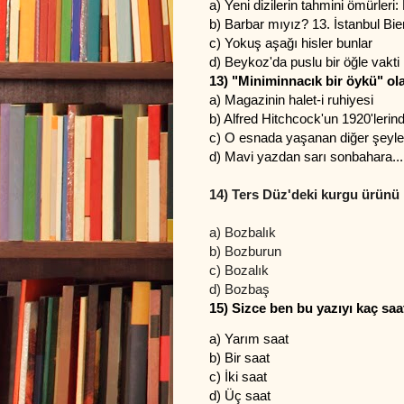
a) Yeni dizilerin tahmini ömürleri:
b) Barbar mıyız? 13. İstanbul Bien
c) Yokuş aşağı hisler bunlar
d) Beykoz'da puslu bir öğle vakti
13) "Miniminnacık bir öykü" ol
a) Magazinin halet-i ruhiyesi
b) Alfred Hitchcock'un 1920'lerin
c) O esnada yaşanan diğer şeyle
d) Mavi yazdan sarı sonbahara...
14) Ters Düz'deki kurgu ürünü
a) Bozbalık
b) Bozburun
c) Bozalık
d) Bozbaş
15) Sizce ben bu yazıyı kaç saa
a) Ya
rım saat
b) Bir saat
c) İki saat
d) Üç saat