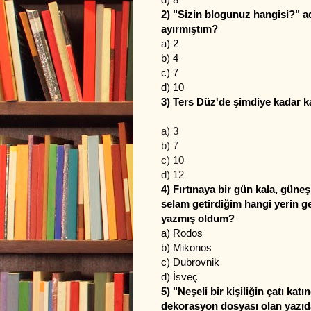
2) "Sizin blogunuz hangisi?" a
ayırmıştım?
a) 2
b) 4
c) 7
d) 10
3) Ters Düz'de şimdiye kadar 
a) 3
b) 7
c) 10
d) 12
4) Fırtınaya bir gün kala, güne
selam getirdiğim hangi yerin g
yazmış oldum?
a) Rodos
b) Mikonos
c) Dubrovnik
d) İsveç
5) "Neşeli bir kişiliğin çatı kat
dekorasyon dosyası olan yazıda