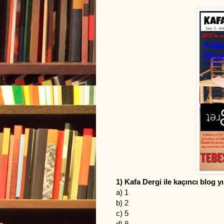
1) Kafa Dergi ile kaçıncı blog 
a) 1
b) 2
c) 5
d) 8