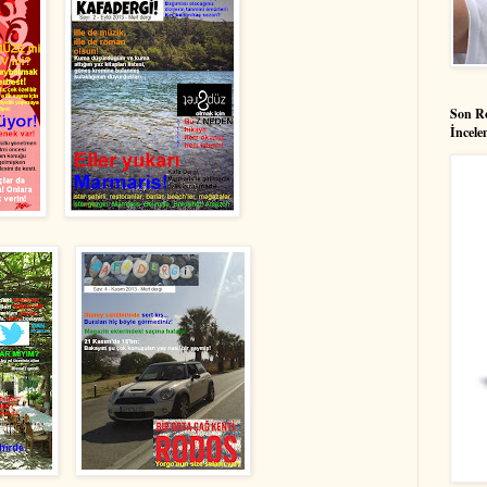
Son 
İncele