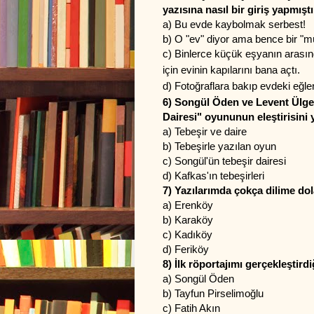
yazısına nasıl bir giriş yapmış
a) Bu evde kaybolmak serbest!
b) O "ev" diyor ama bence bir "m
c) Binlerce küçük eşyanın arası
için evinin kapılarını bana açtı.
d) Fotoğraflara bakıp evdeki eğle
6) Songül Öden ve Levent Ülgen
Dairesi" oyununun eleştirisini 
a) Tebeşir ve daire
b) Tebeşirle yazılan oyun
c) Songül'ün tebeşir dairesi
d) Kafkas'ın tebeşirleri
7) Yazılarımda çokça dilime do
a) Erenköy
b) Karaköy
c) Kadıköy
d) Feriköy
8) İlk röportajımı gerçekleştird
a) Songül Öden
b) Tayfun Pirselimoğlu
c) Fatih Akın