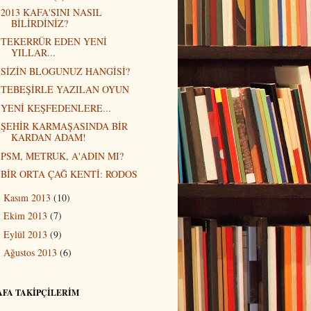
2013 KAFA'SINI NASIL
BİLİRDİNİZ?
TEKERRÜR EDEN YENİ
YILLAR...
SİZİN BLOGUNUZ HANGİSİ?
TEBEŞİRLE YAZILAN OYUN
YENİ KEŞFEDENLERE...
ŞEHİR KARMAŞASINDA BİR
KARDAN ADAM!
PSM, METRUK, A'ADIN MI?
BİR ORTA ÇAĞ KENTİ: RODOS
Kasım 2013
(10)
►
Ekim 2013
(7)
►
Eylül 2013
(9)
►
Ağustos 2013
(6)
►
AFA TAKİPÇİLERİM