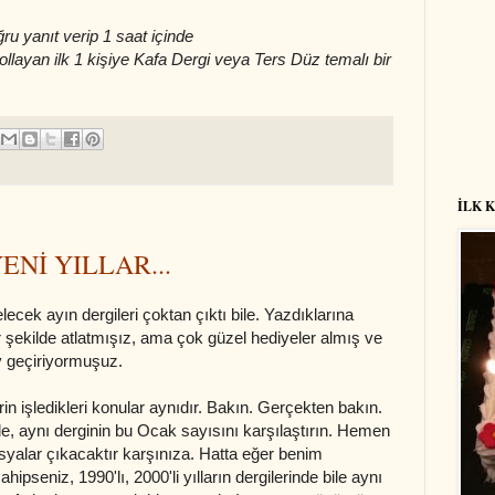
u yanıt verip 1 saat içinde
ollayan ilk 1 kişiye Kafa Dergi veya Ters Düz temalı bir
İLK 
Nİ YILLAR...
ek ayın dergileri çoktan çıktı bile. Yazdıklarına
r şekilde atlatmışız, ama çok güzel hediyeler almış ve
y geçiriyormuşuz.
erin işledikleri konular aynıdır. Bakın. Gerçekten bakın.
le, aynı derginin bu Ocak sayısını karşılaştırın. Hemen
syalar çıkacaktır karşınıza. Hatta eğer benim
hipseniz, 1990'lı, 2000'li yılların dergilerinde bile aynı