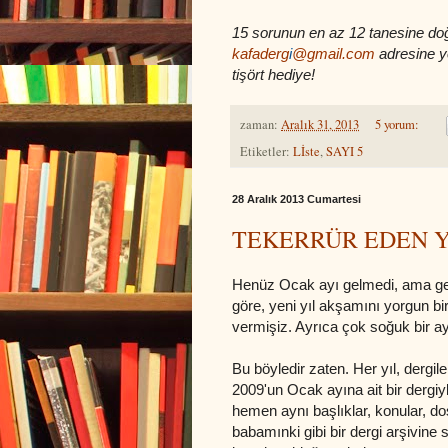
15 sorunun en az 12 tanesine doğr
kafaderg
i
@gmail.com
adresine y
tişört hediye!
zaman:
Aralık 31, 2013
5 yorum:
Etiketler:
Lİste
,
SAYI 5
28 Aralık 2013 Cumartesi
TEKERRÜR EDEN YE
Henüz Ocak ayı gelmedi, ama gelec
göre, yeni yıl akşamını yorgun bi
vermişiz. Ayrıca çok soğuk bir a
Bu böyledir zaten. Her yıl, dergil
2009'un Ocak ayına ait bir dergiy
hemen aynı başlıklar, konular, do
babamınki gibi bir dergi arşivine sa