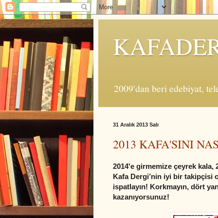
KAFADER
2009'dan beri edebiyat, tele
31 Aralık 2013 Salı
2013 KAFA'SINI NA
2014'e girmemize çeyrek kala,
K
afa Dergi’nin iyi bir takipçi
ispatlayın! Korkmayın, dört ya
kazanıyorsunuz!