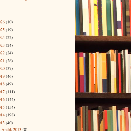
026
(10)
025
(19)
024
(22)
023
(24)
022
(24)
021
(26)
020
(37)
019
(46)
018
(49)
017
(111)
016
(144)
015
(154)
014
(198)
013
(40)
Aralık 2013
(8)
▼