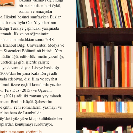
birinci sınıftan beri öykü,
roman ve senaryolar
r. İlkokul beşinci sınıftayken Buzlar
i adlı masalıyla Can Yayınları’nın
lediği Türkiye çapındaki yarışmada
kazandı. İlk ve ortaöğrenimini
on’da tamamladıktan sonra 2018
da İstanbul Bilgi Üniversitesi Medya ve
şim Sistemleri Bölümü’nü bitirdi. Yazı
 müdürlüğü, editörlük, metin yazarlığı,
 üreticiliği gibi işlerde çalıştı;
maya devam ediyor. Liseye başladığı
 2009’dan bu yana Kafa Dergi adlı
unda edebiyat, dizi film ve seyahat
olmak üzere çeşitli konularda yazılar
or. Ters Düz (2015) ve Uçurum
ı (2021) adlı iki romanı yayımlandı.
omanı Benim Küçük Şaheserim
te çıktı. Yeni romanlarını yazmayı ve
nline hem de İstanbul'da
öy'deki yüz yüze kitap kulübünde her
taplardan konuşmayı sürdürüyor.
limin tamamını görüntüle