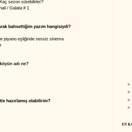
 Kaç sezon sürebilirler?
ali / Galata # 1
arak bahsettiğim yazım hangisiydi?
de piyano eşliğinde sessiz sinema
r
 köyün adı ne?
tte hazırlamış olabilirim?
EN K