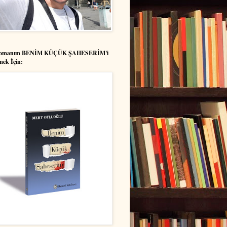
Romanım BENİM KÜÇÜK ŞAHESERİM'i
mek İçin: