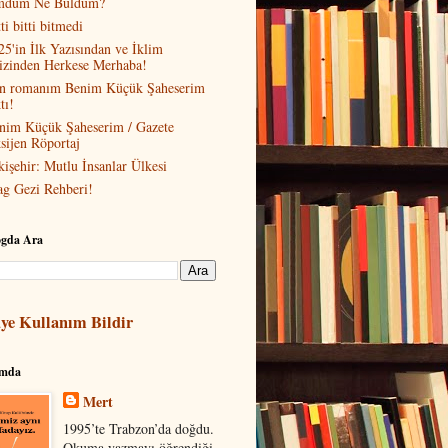
dum Ne Buldum?
ti bitti bitmedi
25'in İlk Yazısından ve İklim
izinden Herkese Merhaba!
n romanım Benim Küçük Şaheserim
tı!
nim Küçük Şaheserim / Gazete
sijen Röportaj
kişehir: Mutlu İnsanlar Ülkesi
ag Gezi Rehberi!
ogda Ara
ye Kullanım Bildir
ımda
Mert
1995’te Trabzon’da doğdu.
Okuma yazmayı öğrendiği