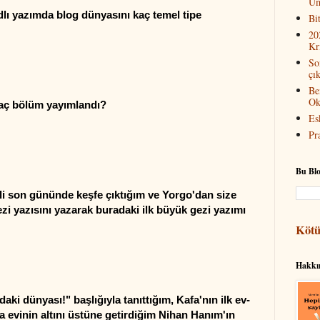
Um
dlı yazımda blog dünyasını kaç temel tipe
Bit
20
Kr
So
çık
Be
Ok
kaç bölüm yayımlandı?
Es
Pr
Bu Bl
şli son gününde keşfe çıktığım ve Yorgo'dan size
ezi yazısını yazarak buradaki ilk büyük gezi yazımı
Kötü
Hakk
ındaki dünyası!" başlığıyla tanıttığım, Kafa'nın ilk ev-
 evinin altını üstüne getirdiğim Nihan Hanım'ın